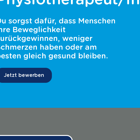
Du sorgst dafür, dass Menschen
hre Beweglichkeit
zurückgewinnen, weniger
Schmerzen haben oder am
esten gleich gesund bleiben.
Jetzt bewerben