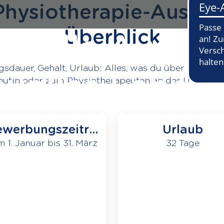
Physiotherapie-Ausbil
Überblick
ionelle Aussta
sdauer, Gehalt, Urlaub: Alles, was du über die Aus
evolles Lehrpe
utin oder zum Physiotherapeuten an der Uniklinik
t sich familiär 
ewerbungszeitra
Urlaub
um
 1. Januar bis 31. März
32 Tage
zubildende zur Physiotherapeutin