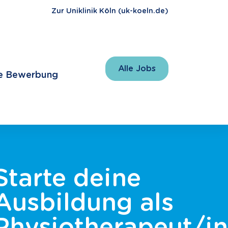
Zur Uniklinik Köln (uk-koeln.de)
Alle Jobs
e Bewerbung
Starte deine
Ausbildung als
Physiotherapeut/i