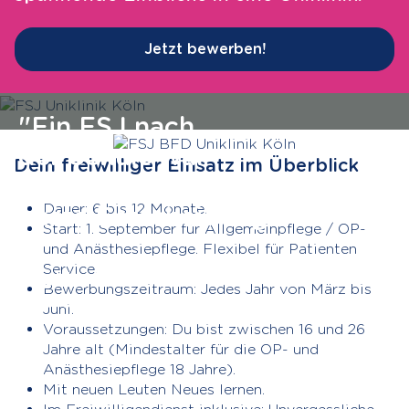
Jetzt bewerben!
"Ein FSJ nach
der Schule war
Dein freiwilliger Einsatz im Überblick
für mich die
Dauer: 6 bis 12 Monate.
beste Entscheidung."
Start: 1. September für Allgemeinpflege / OP-
und Anästhesiepflege. Flexibel für Patienten
Service.
Sophie, FSJlerin auf der
Bewerbungszeitraum: Jedes Jahr von März bis
neurochirurgischen Intensivstation
Juni.
Voraussetzungen: Du bist zwischen 16 und 26
Jahre alt (Mindestalter für die OP- und
Anästhesiepflege 18 Jahre).
Mit neuen Leuten Neues lernen.