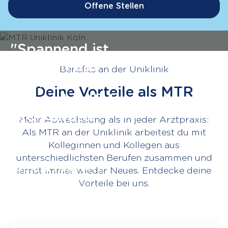
Offene Stellen
"Spannend ist
für mich das
Benefits an der Uniklinik
Bedienen der
Deine Vorteile als MTR
unterschiedlichen
Großgeräte."
Mehr Abwechslung als in jeder Arztpraxis:
Als MTR an der Uniklinik arbeitest du mit
Kolleginnen und Kollegen aus
unterschiedlichsten Berufen zusammen und
Esthera Heik, MTR
lernst immer wieder Neues. Entdecke deine
Vorteile bei uns.